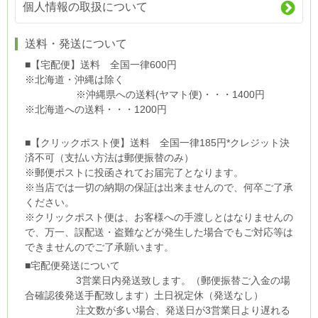
個人情報の取扱について
送料・発送について
■【宅配便】送料 全国一律600円
※北海道・沖縄は除く
※沖縄県への送料(ヤマト便)・・・1400円
※北海道への送料・・・1200円
■【クリックポスト便】送料 全国一律185円*クレジット決
済不可（支払い方法は郵便振替のみ）
※郵便ポストに投函されてお届完了となります。
※当店では一切の納期の保証は出来ませんので、何卒ご了承
ください。
※クリックポスト便は、お客様への手渡しとはなりませんの
で、万一、誤配送・盗難などが発生した場合でもご対応等は
できませんのでご了承願います。
■宅配便発送について
3営業日内発送致します。（郵便振替ご入金の場
合確認後発送手配致します）土日祝定休（発送なし）
注文数が多い場合、発送日が3営業日より遅れる