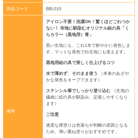
商品コード
BBL010
アイロン不要！洗濯OK！驚くほどごわつか
ない！
布地に馴染むオリジナル絵の具「く
らカラー（黒地用）青」
黒い生地にも、これ1本で鮮やかに発色しま
す。マットな発色で白生地にも使えます。
黒地用絵の具で美しく仕上げるコツ
水で薄めず、そのまま使う
（本来のあざや
かな発色をキープできます）
ステンシル筆でしっかり塗り込む
（生地の
繊維に絵の具が馴染み、定着しやすくなり
ます）
備考
ご注意
過度な厚塗りは色落ちや剥離の原因となる
ため、薄い重ね塗りがおすすめです。