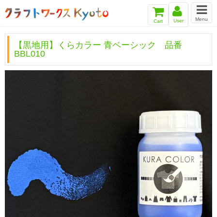
Menu
User
Cart
【黒地用】くらカラー 青ベーシック 品番
BBL010