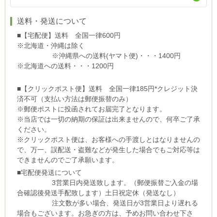
送料・発送について
■【宅配便】送料 全国一律600円
※北海道・沖縄は除く
※沖縄県への送料(ヤマト便)・・・1400円
※北海道への送料・・・1200円
■【クリックポスト便】送料 全国一律185円*クレジット決
済不可（支払い方法は郵便振替のみ）
※郵便ポストに投函されてお届完了となります。
※当店では一切の納期の保証は出来ませんので、何卒ご了承
ください。
※クリックポスト便は、お客様への手渡しとはなりませんの
で、万一、誤配送・盗難などが発生した場合でもご対応等は
できませんのでご了承願います。
■宅配便発送について
3営業日内発送致します。（郵便振替ご入金の場
合確認後発送手配致します）土日祝定休（発送なし）
注文数が多い場合、発送日が3営業日より遅れる
場合もございます。お急ぎの方は、予めお問い合わせ下さ