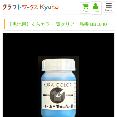
Menu
User
Cart
【黒地用】くらカラー 青クリア 品番 BBL040