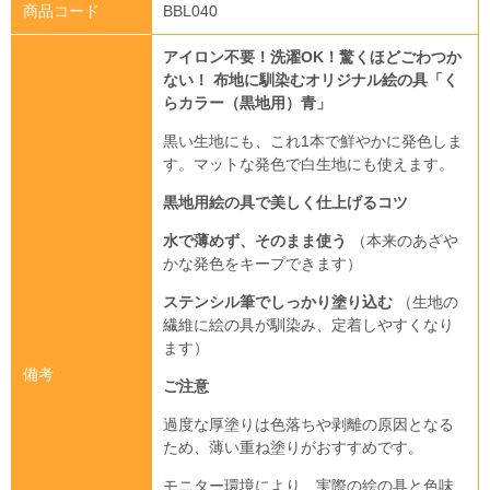
商品コード
BBL040
アイロン不要！洗濯OK！驚くほどごわつか
ない！
布地に馴染むオリジナル絵の具「く
らカラー（黒地用）青」
黒い生地にも、これ1本で鮮やかに発色しま
す。マットな発色で白生地にも使えます。
黒地用絵の具で美しく仕上げるコツ
水で薄めず、そのまま使う
（本来のあざや
かな発色をキープできます）
ステンシル筆でしっかり塗り込む
（生地の
繊維に絵の具が馴染み、定着しやすくなり
ます）
備考
ご注意
過度な厚塗りは色落ちや剥離の原因となる
ため、薄い重ね塗りがおすすめです。
モニター環境により、実際の絵の具と色味