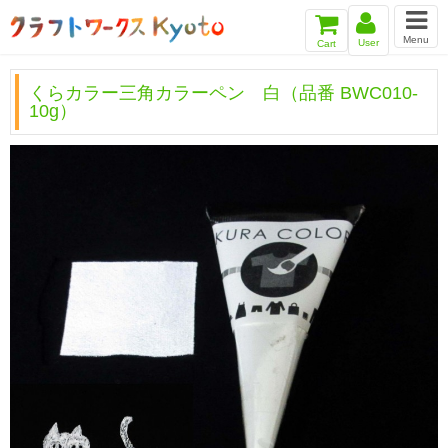
Menu
User
Cart
くらカラー三角カラーペン 白（品番 BWC010-
10g）