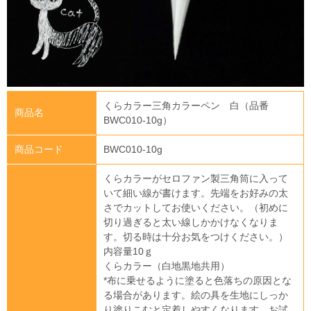
くらカラー三角カラーペン 白（品番
商品名
BWC010-10g）
商品コード
BWC010-10g
くらカラーがセロファン製三角筒に入って
いて細い線が書けます。先端をお好みの太
さでカットしてお使いください。（初めに
切り過ぎると太い線しかかけなくなりま
す。切る時は十分お気をつけください。）
内容量10ｇ
くらカラー（白地黒地共用）
*布に乗せるように塗ると色落ちの原因とな
る場合があります。絵の具を生地にしっか
り塗りこむと定着しやすくなります。お試