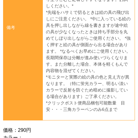
しください。*
*先端をハサミで切るときは絵の具の飛び出
しにご注意ください。 *中に入っている絵の
具を押し出しながら線を書きますが途中絵
備考
の具が少なくなったときは持ち手部分を丸
めてしぼり出しながらご使用ください。 *強
く押すと絵の具が側面から出る場合があり
ます。 *なるべくお早めにご使用ください。
長期間保存は分離が進み使いづらくなりま
す。また分離した場合、本体を軽くもんで
内容物を混ぜてください。
*モニターと実際の絵の具の色と見え方が異
なります。（特に蛍光カラー、明るい淡い
カラーで反射を防ぐため暗めに撮影してい
る場合があります）ご了承ください。
*クリックポスト便商品梱包可能数量 目
安・・・三角カラーペンのみ6点まで
価格：290円
カラー：